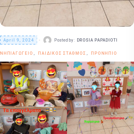
April 9, 2024
Posted by :
DROSIA PAPADIOTI
ΝΗΠΙΑΓΩΓΕΙΟ
ΠΑΙΔΙΚΟΣ ΣΤΑΘΜΟΣ
ΠΡΟΝΗΠΙΟ