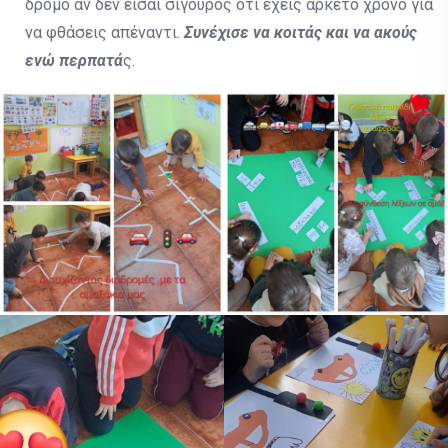
δρόμο αν δεν είσαι σίγουρος ότι έχεις αρκετό χρόνο για
να φθάσεις απέναντι.
Συνέχισε να κοιτάς και να ακούς
ενώ περπατά
ς.